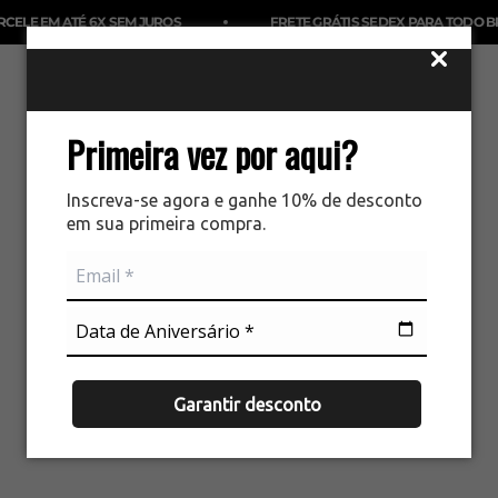
Pular para o conteúdo
LE EM ATÉ 6X SEM JUROS
FRETE GRÁTIS SEDEX PARA TODO BRAS
Ir para item 1
Ir para item 2
Ir para item 3
Menu
Buscar
Carri
Ideal Vest Rouparia
Primeira vez por aqui?
Inscreva-se agora e ganhe 10% de desconto
em sua primeira compra.
Garantir desconto