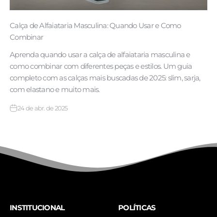
Calça de Alfaiataria Masculina: Quando Usar e Como
Combinar
Aprenda quando usar a calça de alfaiataria masculina e
como combinar com diferentes peças e estilos. Um guia
completo com as calças mais buscadas de 2025: slim, sarja,
com elastano e muito mais.
24 de abr. de 2025
INSTITUCIONAL
POLÍTICAS