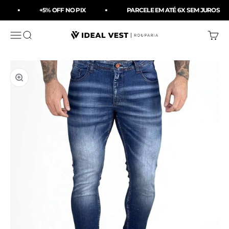
Pular para o conteúdo
+5% OFF NO PIX
PARCELE EM ATÉ 6X SEM JUROS
Menu
Buscar
Carri
Ideal Vest Rouparia
Zoom na imagem