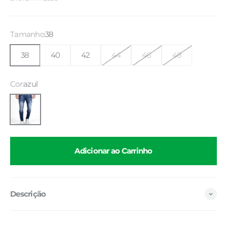
Tamanho:
38
38
40
42
44
46
48
Cor:
azul
azul
Adicionar ao Carrinho
Descrição