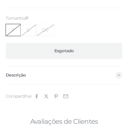
Tamanho:
P
P
G
GG
Esgotado
Descrição
Compartilhar
Avaliações de Clientes