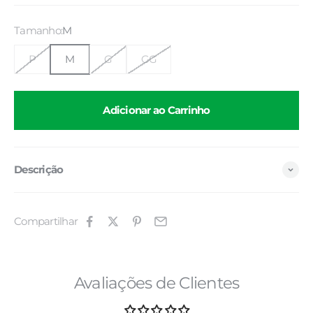
Tamanho:
M
P
M
G
GG
Adicionar ao Carrinho
Descrição
Compartilhar
Avaliações de Clientes