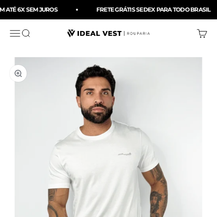
Pular para o conteúdo
 ATÉ 6X SEM JUROS
FRETE GRÁTIS SEDEX PARA TODO BRASIL
Menu
Buscar
Carri
Ideal Vest Rouparia
Zoom na imagem