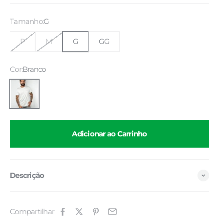
Tamanho:
G
P
M
G
GG
Cor:
Branco
Branco
Adicionar ao Carrinho
Descrição
Compartilhar