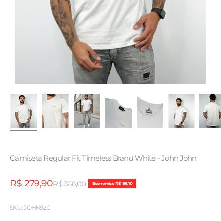
Camiseta Regular Fit Timeless Brand White - John John
Preço promocional
R$ 279,90
Preço normal
R$ 368,00
Economize R$ 88,10
SKU: JOHN92G