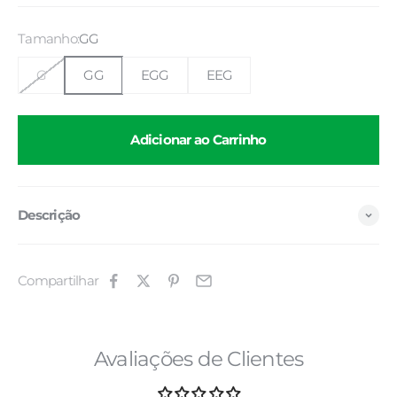
Tamanho:
GG
G
GG
EGG
EEG
Adicionar ao Carrinho
Descrição
Compartilhar
Avaliações de Clientes