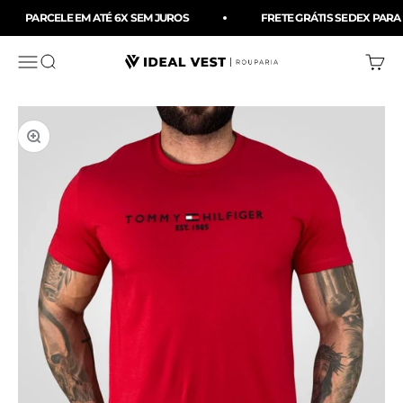
Pular para o conteúdo
PARCELE EM ATÉ 6X SEM JUROS
FRETE GRÁTIS SEDEX PARA 
Menu
Buscar
Carri
Ideal Vest Rouparia
Zoom na imagem