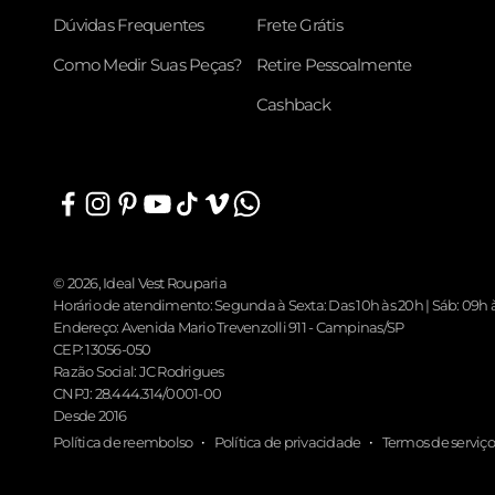
Dúvidas Frequentes
Frete Grátis
Como Medir Suas Peças?
Retire Pessoalmente
Cashback
© 2026, Ideal Vest Rouparia
Horário de atendimento: Segunda à Sexta: Das 10h às 20h | Sáb: 09h 
Endereço: Avenida Mario Trevenzolli 911 - Campinas/SP
CEP: 13056-050
Razão Social: JC Rodrigues
CNPJ: 28.444.314/0001-00
Desde 2016
Política de reembolso
Política de privacidade
Termos de serviço